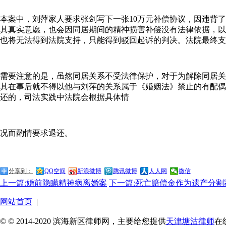
本案中，刘萍家人要求张剑写下一张10万元补偿协议，因违背
其真实意愿，也会因同居期间的精神损害补偿没有法律依据，以
也将无法得到法院支持，只能得到驳回起诉的判决。法院最终支
需要注意的是，虽然同居关系不受法律保护，对于为解除同居关
其在事后就不得以他与刘萍的关系属于《婚姻法》禁止的有配偶
还的，司法实践中法院会根据具体情
况而酌情要求退还。
分享到：
QQ空间
新浪微博
腾讯微博
人人网
微信
上一篇:婚前隐瞒精神病离婚案
下一篇:死亡赔偿金作为遗产分割
网站首页
|
© © 2014-2020 滨海新区律师网，主要给您提供
天津塘沽律师
在